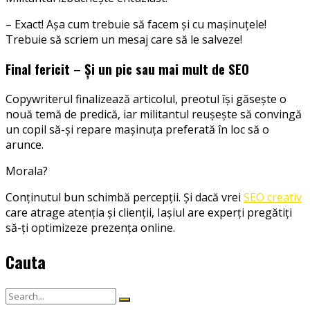
– Exact! Așa cum trebuie să facem și cu mașinuțele!
Trebuie să scriem un mesaj care să le salveze!
Final fericit – Și un pic sau mai mult de SEO
Copywriterul finalizează articolul, preotul își găsește o
nouă temă de predică, iar militantul reușește să convingă
un copil să-și repare mașinuța preferată în loc să o
arunce.
Morala?
Conținutul bun schimbă percepții. Și dacă vrei
SEO creativ
care atrage atenția și clienții, Iașiul are experți pregătiți
să-ți optimizeze prezența online.
Cauta