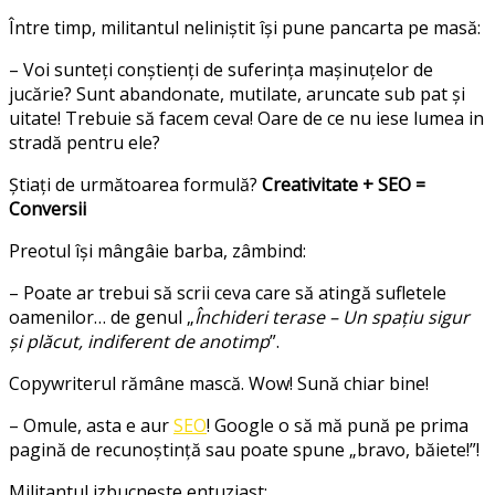
Între timp, militantul neliniștit își pune pancarta pe masă:
– Voi sunteți conștienți de suferința mașinuțelor de
jucărie? Sunt abandonate, mutilate, aruncate sub pat și
uitate! Trebuie să facem ceva! Oare de ce nu iese lumea in
stradă pentru ele?
Știați de următoarea formulă?
Creativitate + SEO =
Conversii
Preotul își mângâie barba, zâmbind:
– Poate ar trebui să scrii ceva care să atingă sufletele
oamenilor… de genul „
Închideri terase – Un spațiu sigur
și plăcut, indiferent de anotimp
”.
Copywriterul rămâne mască. Wow! Sună chiar bine!
– Omule, asta e aur
SEO
! Google o să mă pună pe prima
pagină de recunoștință sau poate spune „bravo, băiete!”!
Militantul izbucnește entuziast: