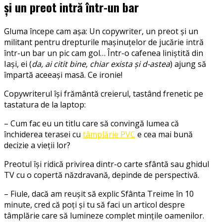
și un preot intră într-un bar
Gluma începe cam așa: Un copywriter, un preot și un
militant pentru drepturile mașinuțelor de jucărie intră
într-un bar un pic cam gol… Într-o cafenea liniștită din
Iași, ei (
da, ai citit bine, chiar exista și d-astea
) ajung să
împartă aceeași masă. Ce ironie!
Copywriterul își frământă creierul, tastând frenetic pe
tastatura de la laptop:
– Cum fac eu un titlu care să convingă lumea că
închiderea terasei cu
tâmplărie PVC
e cea mai bună
decizie a vieții lor?
Preotul își ridică privirea dintr-o carte sfântă sau ghidul
TV cu o copertă năzdravană, depinde de perspectivă.
– Fiule, dacă am reușit să explic Sfânta Treime în 10
minute, cred că poți și tu să faci un articol despre
tâmplărie care să lumineze complet mințile oamenilor.